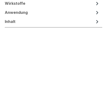
Wirkstoffe
Anwendung
Inhalt
COLOUR RECOVER
Strahlkraft für coloriertes Haar