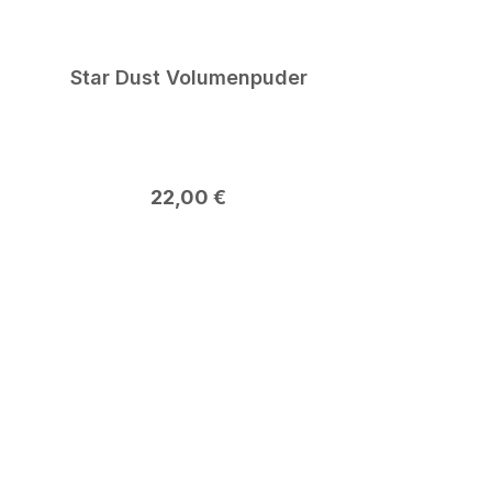
Star Dust Volumenpuder
Regulärer Preis:
22,00 €