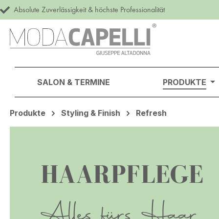
Absolute Zuverlässigkeit & höchste Professionalität
m Hauptinhalt springen
Zur Suche springen
Zur Hauptnavigation springen
SALON & TERMINE
PRODUKTE
Produkte
Styling & Finish
Refresh
HAARPFLEGE
Alles fürs Haar