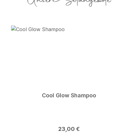
Unsere Setangebote
Cool Glow Shampoo
Regulärer Preis:
23,00 €