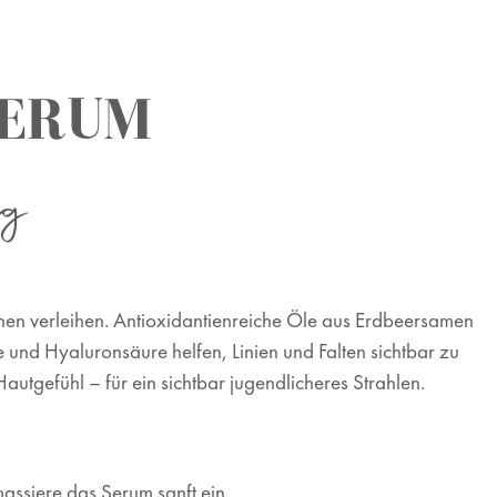
SERUM
g
ehen verleihen. Antioxidantienreiche Öle
aus Erdbeersamen
de und Hyaluronsäure
helfen, Linien und Falten sichtbar zu
Hautgefühl – für ein sichtbar jugendlicheres Strahlen.
assiere das Serum sanft ein