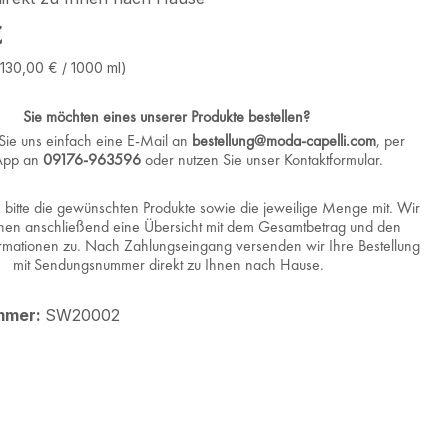
eis:
€
1.130,00 € / 1000 ml)
Sie möchten eines unserer Produkte bestellen?
Sie uns einfach eine E-Mail an
bestellung@moda-capelli.com
, per
App an
09176-963596
oder nutzen Sie unser Kontaktformular.
s bitte die gewünschten Produkte sowie die jeweilige Menge mit. Wir
nen anschließend eine Übersicht mit dem Gesamtbetrag und den
rmationen zu. Nach Zahlungseingang versenden wir Ihre Bestellung
mit Sendungsnummer direkt zu Ihnen nach Hause.
mmer:
SW20002