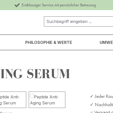
Erstklassiger Service mit persönlicher Betreuung
PHILOSOPHIE & WERTE
UMWEL
GING SERUM
✓ Jeder Kauf
✓ Nachhaltig
✓ Versand d