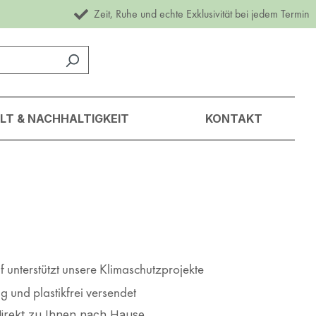
Zeit, Ruhe und echte Exklusivität bei jedem Termin
T & NACHHALTIGKEIT
KONTAKT
 unterstützt unsere Klimaschutzprojekte
 und plastikfrei versendet
irekt zu Ihnen nach Hause