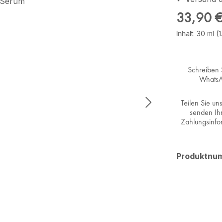
Regulärer Pr
33,90 
Inhalt:
30 ml
(
Schreiben 
Whats
Teilen Sie un
senden Ih
Zahlungsinfo
Produktnu