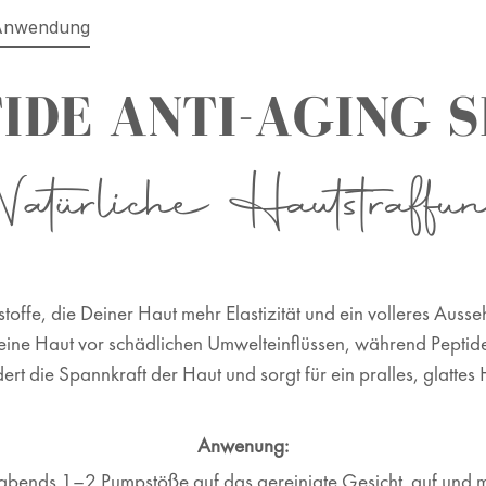
Anwendung
IDE ANTI-AGING 
Natürliche Hautstraffun
stoffe, die Deiner Haut
mehr Elastizität und ein volleres Auss
eine
Haut vor schädlichen Umwelteinflüssen, während Pepti
dert die Spannkraft der Haut und sorgt für ein pralles, glattes
Anwenung:
 abends 1–2 Pumpstöße auf das gereinigte Gesicht
auf und m