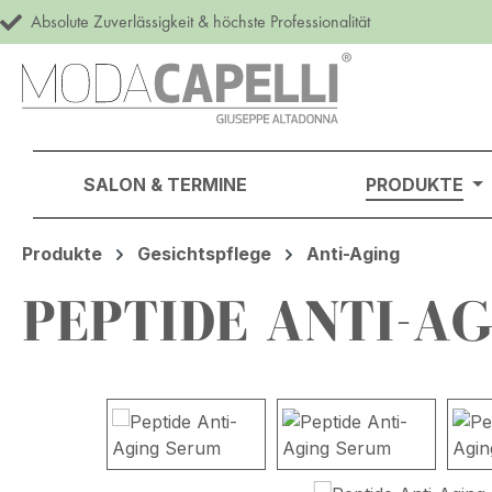
Absolute Zuverlässigkeit & höchste Professionalität
m Hauptinhalt springen
Zur Suche springen
Zur Hauptnavigation springen
SALON & TERMINE
PRODUKTE
Produkte
Gesichtspflege
Anti-Aging
PEPTIDE ANTI-A
Bildergalerie überspringen